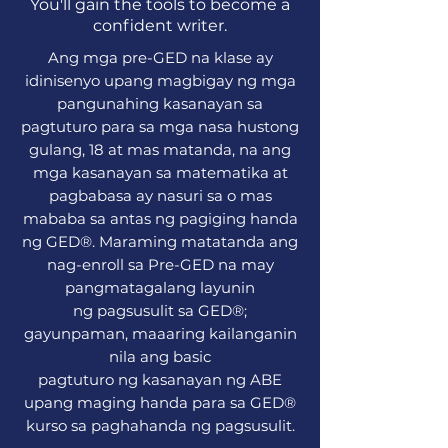
You'll gain the tools to become a
confident writer.
Ang mga pre-GED na klase ay
idinisenyo upang magbigay ng mga
pangunahing kasanayan sa
pagtuturo para sa mga nasa hustong
gulang, 18 at mas matanda, na ang
mga kasanayan sa matematika at
pagbabasa ay nasuri sa o mas
mababa sa antas ng pagiging handa
ng GED®. Maraming matatanda ang
nag-enroll sa Pre-GED na may
pangmatagalang layunin
ng pagsusulit sa GED®;
gayunpaman, maaaring kailanganin
nila ang basic
pagtuturo ng kasanayan ng ABE
upang maging handa para sa GED®
kurso sa paghahanda ng pagsusulit.