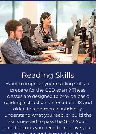
Reading Skills
Want to improve your reading skills or
prepare for the GED exam?
These
classes are designed to provide basic
reading instruction on for adults, 18 and
older, to read more confidently,
understand what you read, or build the
skills needed to pass the GED. You'll
gain the tools you need to improve your
vocabulary and comprehension.