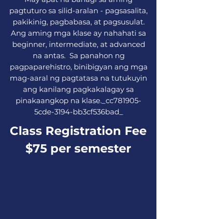
pagtuturo sa silid-aralan - pagsasalita,
pakikinig, pagbabasa, at pagsusulat.
Ang aming mga klase ay nahahati sa
beginner, intermediate, at advanced
na antas. Sa panahon ng
pagpaparehistro, binibigyan ang mga
mag-aaral ng pagtatasa na tutukuyin
ang kanilang pagkakalagay sa
pinakaangkop na klase._cc781905-
5cde-3194-bb3cf536bad_
Class Registration Fee
$75 per semester