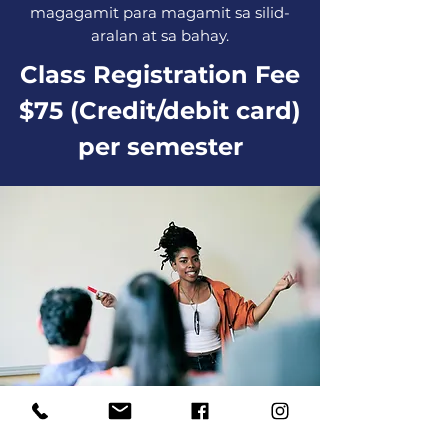
magagamit para magamit sa silid-
aralan at sa bahay.
Class Registration Fee
$75 (Credit/debit card)
per semester