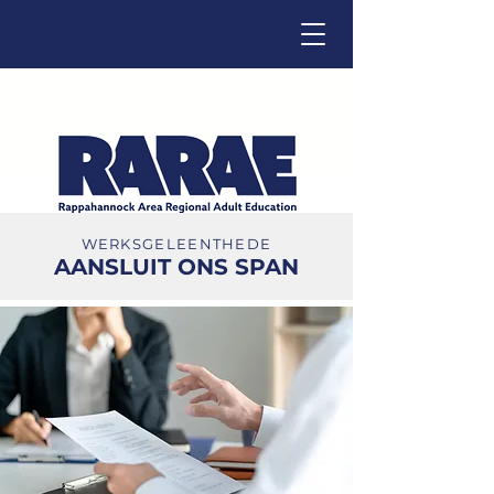
WERKSGELEENTHEDE
Click below to change language.
AANSLUIT ONS SPAN