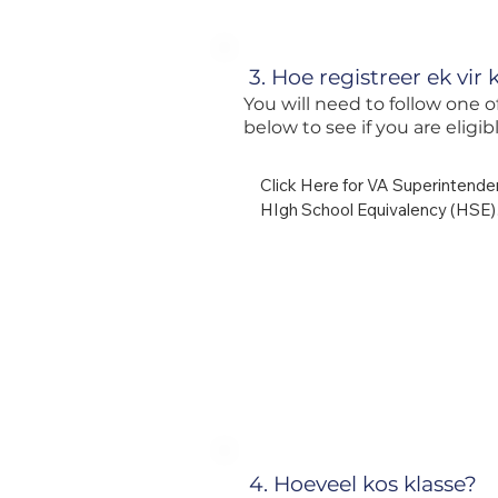
3. Hoe registreer ek vir 
You will need to follow one 
below to see if you are eligi
Click Here for VA Superintende
HIgh School Equivalency (HSE)

 Testing:
4. Hoeveel kos klasse?