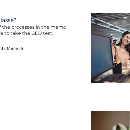
klasse?
of the processes in the memo
ble to take the GED test.
nts Memo for 