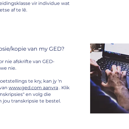
idingsklasse vir individue wat
se af te lê.
ripsie/kopie van my GED?
 nie afskrifte van GED-
ewe nie.
etstellings te kry, kan jy 'n
 van
www.ged.com aanvra
. Klik
nskripsies" en volg die
n jou transkripsie te bestel.