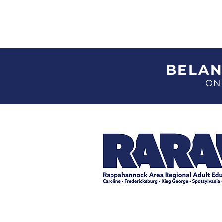
BELAN
ON