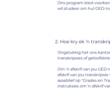
Ons program bied voorbere
wil studeer om hul GED-toet
2. Hoe kry ek 'n transk
Ongelukkig het ons kantoor
transkripsies of geloofsbri
Om 'n afskrif van jou GED-to
afskrif van jou transkripsie
asseblief op "Grades en Tra
instruksies om 'n afskrif va