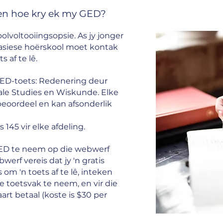
s en hoe kry ek my GED?
olvoltooiingsopsie. As jy jonger
ou basiese hoërskool moet kontak
 af te lê.
e GED-toets: Redenering deur
ale Studies en Wiskunde. Elke
beoordeel en kan afsonderlik
s 145 vir elke afdeling.
 GED te neem op die webwerf
werf vereis dat jy 'n gratis
 om 'n toets af te lê, inteken
e toetsvak te neem, en vir die
art betaal (koste is $30 per