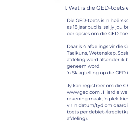
1. Wat is die GED-toet
Die GED-toets is 'n hoërsko
as 18 jaar oud is, sal jy j
oor opsies om die GED-toets
Daar is 4 afdelings vir di
Taalkuns, Wetenskap, Sosi
afdeling word afsonderlik 
geneem word.
'n Slaagtelling op die GED i
Jy kan registreer om die
www.ged.com
. Hierdie web
rekening maak, 'n plek kies
vir 'n datum/tyd om daardi
toets per debiet-/kredietka
afdeling).