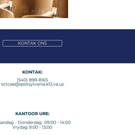
KONTAK ONS
KONTAK:
(540) 898-8165
sctcae@spotsylvania.k12.va.us
KANTOOR URE:
andag - Donderdag 09:00 - 14:00
Vrydag 9:00 - 13:00