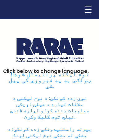
Click below to change language.
نوم لیکنه پرانیستل شوه!!
ټولګي به په فبروري کې پیل
شي.
نوي زده کونکي: د نوم لیکنې د
ملاقات لپاره د خپلې اړیکې
معلومات دننه کولو لپاره لاندې
نیلي تڼۍ کلیک وکړئ.
بیرته راستنیدونکي زده کونکي: د
مخکې له مخکې نوم لیکنې لینک