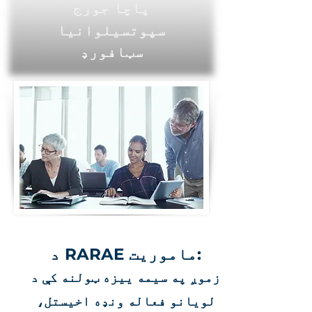
پاچا جورج
سپوتسیلوانیا
سټافورډ
د RARAE ماموریت:
زموږ په سیمه ییزه ټولنه کې د
لویانو فعاله ونډه اخیستل،