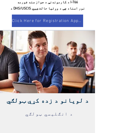
د کارموندنې د جواز سند فورمه I-766
د DHS/USCIS نور اسناد چې د وړتیا حالت ښیي
Click Here for Registration Appointment!
د لویانو د زده کړې ټولګي
د انګلیسي ټولګي