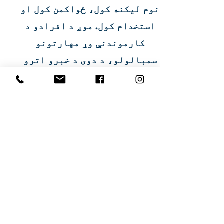
نوم لیکنه کول، ځواکمن کول او
استخدام کول. موږ د افرادو د
کارموندنې وړ مهارتونو
سمبالولو، د دوی د خبرو اترو
او سواد وړتیاوو پراختیا ته
وده ورکولو، او د لیسې
بشپړولو اسانتیا ته ژمن یو.
موږ څه پوهیږو ...
"پوهنه تر ټولو قوي وسله
ده
تاسو کولی شئ د نړۍ بدلولو
لپاره وکاروئ"
ښوونه او روزنه په ځان باور زیاتوي او ستاسو په
بریالیتوب
_cc781905-5cde-3194-
ژوند کې د
-136bad5cf58d_ کې د زیاتوالي
bb3b