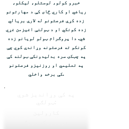
خبرو کولو، لوستلو، لیکلو،
ریاضي او کاري ځای کې د مهارتونو
زده کړې فرصتونو له لارې بریالي
زده کونکي او د ټولنې اغیزمن غړي
شي. دا پروګرام ټولو لویانو زده
کونکو ته فرصتونه وړاندې کوي چې
په چټکۍ سره بدلیدونکې ټولنه کې
په تعلیمي او روزنیزو فرصتونو
کې برخه واخلي.
په کې وړاندیز شوي
ټولګي:
کارولین
فریډریکسبورګ