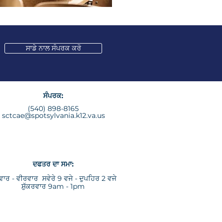
ਸਾਡੇ ਨਾਲ ਸੰਪਰਕ ਕਰੋ
ਸੰਪਰਕ:
(540) 898-8165
sctcae@spotsylvania.k12.va.us
ਦਫਤਰ ਦਾ ਸਮਾ:
ਵਾਰ - ਵੀਰਵਾਰ ਸਵੇਰੇ 9 ਵਜੇ - ਦੁਪਹਿਰ 2 ਵਜੇ
ਸ਼ੁੱਕਰਵਾਰ 9am - 1pm