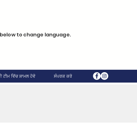
k below to change language.
ੀ ਟੀਮ ਵਿੱਚ ਸ਼ਾਮਲ ਹੋਵੋ
ਸੰਪਰਕ ਕਰੋ