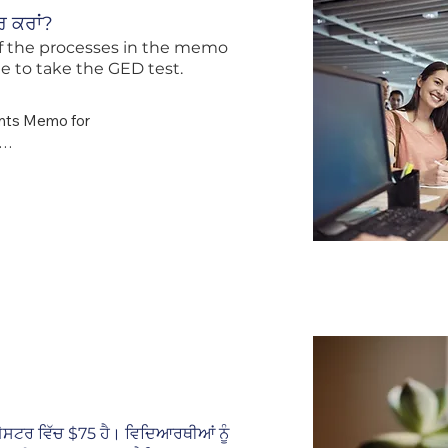
ਟਰ ਕਰਾਂ?
of the processes in the memo
ble to take the GED test.
nts Memo for 
ੈਸਟਰ ਵਿੱਚ $75 ਹੈ। ਵਿਦਿਆਰਥੀਆਂ ਨੂੰ