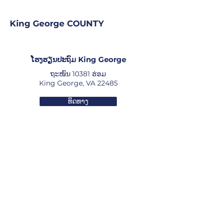
King George COUNTY
ໂຮງຮຽນປະຖົມ King George
ຖະໜົນ 10381 ຮ່ອມ
King George, VA 22485
ທິດທາງ